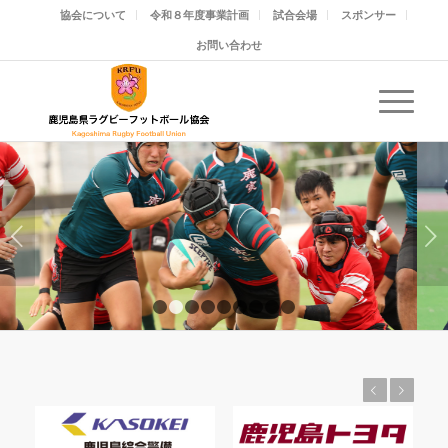
協会について
令和８年度事業計画
試合会場
スポンサー
お問い合わせ
後
1
2
3
4
5
6
7
8
9
前
後