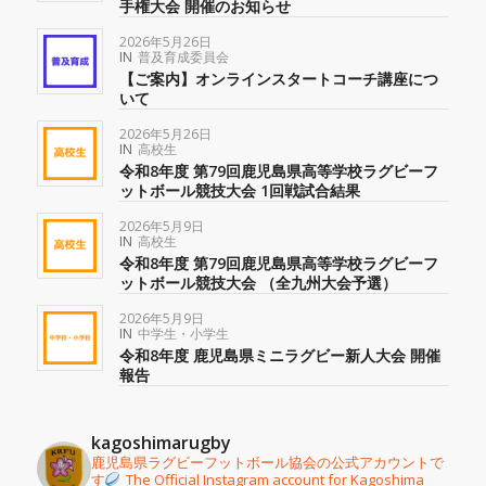
手権大会 開催のお知らせ
2026年5月26日
IN
普及育成委員会
【ご案内】オンラインスタートコーチ講座につ
いて
2026年5月26日
IN
高校生
令和8年度 第79回鹿児島県高等学校ラグビーフ
ットボール競技大会 1回戦試合結果
2026年5月9日
IN
高校生
令和8年度 第79回鹿児島県高等学校ラグビーフ
ットボール競技大会 （全九州大会予選）
2026年5月9日
IN
中学生・小学生
令和8年度 鹿児島県ミニラグビー新人大会 開催
報告
kagoshimarugby
鹿児島県ラグビーフットボール協会の公式アカウントで
す
The Official Instagram account for Kagoshima