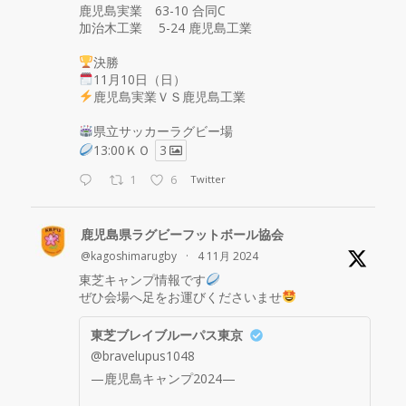
鹿児島実業 63-10 合同C
加治木工業 5-24 鹿児島工業
決勝
11月10日（日）
鹿児島実業ＶＳ鹿児島工業
県立サッカーラグビー場
13:00ＫＯ
3
1
6
Twitter
鹿児島県ラグビーフットボール協会
@kagoshimarugby
·
4 11月 2024
東芝キャンプ情報です
ぜひ会場へ足をお運びくださいませ
東芝ブレイブルーパス東京
@bravelupus1048
—鹿児島キャンプ2024—