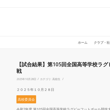
ホーム
クラブ・社
【試合結果】第105回全国高等学校ラグ
戦
/
/
2025年10月28日
カテゴリ:
高校生
２０２５年１０月２８日
高校委員会
令和
7
年度 第
105
回全国高等学校ラグビーフットボール競技