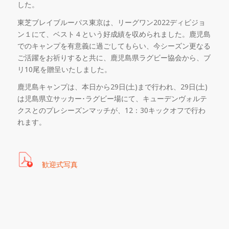
した。
東芝ブレイブルーパス東京は、リーグワン
2022
ディビジョ
ン１にて、ベスト４という好成績を収められました。鹿児島
でのキャンプを有意義に過ごしてもらい、今シーズン更なる
ご活躍をお祈りすると共に、鹿児島県ラグビー協会から、ブ
リ
10
尾を贈呈いたしました。
鹿児島キャンプは、本日から
29
日
(
土
)
まで行われ、
29
日
(
土
)
は児島県立サッカー･ラグビー場にて、キューデンヴォルテ
クスとのプレシーズンマッチが、
12
：
30
キックオフで行わ
れます。
歓迎式写真