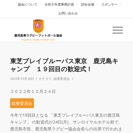
協会について
令和８年度事業計画
試合会場
スポンサー
お問い合わせ
東芝ブレイブルーパス東京 鹿児島キ
ャンプ １９回目の歓迎式！
/
/
2022年10月24日
カテゴリ:
総務委員会
２０２２年１０月２４日
総務委員会
今年で
19
回目となる 「東芝ブレイブルーパス東京の鹿児島
キャンプ」 の歓迎式が
24
日
(
月
)
、サンロイヤルホテル前で、
鹿児島市長、鹿児島県ラグビー協会会長らの出席で行われま