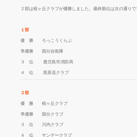
２部は桜ヶ丘クラブが優勝しました。最終順位は次の通りで
１部
優 勝 ろっこうくらぶ
準優勝 国分自衛隊
３ 位 鹿児島市消防局
４ 位 黒茶花クラブ
２部
優 勝 桜ヶ丘クラブ
準優勝 国分クラブ
３ 位 川内クラブ
４ 位 サンデークラブ