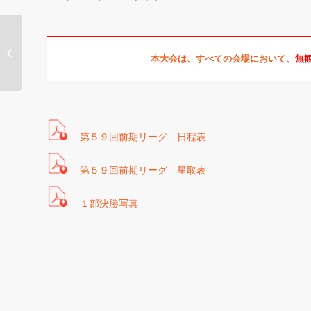
第５９回南日本新聞社
旗争奪前期社会人リー
本大会は、すべての会場において、
無
グ ６月１...
第５９回前期リーグ 日程表
第５９回前期リーグ 星取表
１部決勝写真