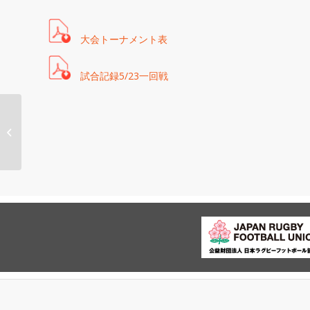
大会トーナメント表
試合記録5/23一回戦
中学生ジュニア選手
権 ライジングサン、
鹿児島ジュニ...