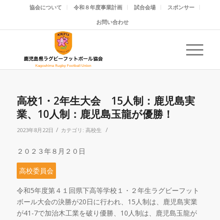
協会について
令和８年度事業計画
試合会場
スポンサー
お問い合わせ
高校1・2年生大会 15人制：鹿児島実
業、10人制：鹿児島玉龍が優勝！
/
/
2023年8月22日
カテゴリ:
高校生
２０２３年８月２０日
高校委員会
令和
5
年度第４１回県下高等学校１・２年生ラグビーフット
ボール大会の決勝が
20
日に行われ、
15
人制は、鹿児島実業
が
41-7
で加治木工業を破り優勝、
10
人制は、鹿児島玉龍が