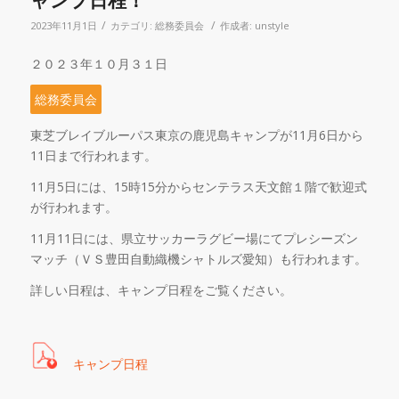
ャンプ日程！
/
/
2023年11月1日
カテゴリ:
総務委員会
作成者:
unstyle
２０２３年１０月３１日
総務委員会
東芝ブレイブルーパス東京の鹿児島キャンプが
11
月
6
日から
11
日まで行われます。
11
月
5
日には、
15
時
15
分からセンテラス天文館１階で歓迎式
が行われます。
11
月
11
日には、県立サッカーラグビー場にてプレシーズン
マッチ（ＶＳ豊田自動織機シャトルズ愛知）も行われます。
詳しい日程は、キャンプ日程をご覧ください。
キャンプ日程