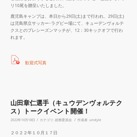
リ
10
尾を贈呈いたしました。
鹿児島キャンプは、本日から
29
日
(
土
)
まで行われ、
29
日
(
土
)
は児島県立サッカー･ラグビー場にて、キューデンヴォルテ
クスとのプレシーズンマッチが、
12
：
30
キックオフで行わ
れます。
歓迎式写真
山田章仁選手（キュウデンヴォルテク
ス）トークイベント開催！
/
/
2022年10月18日
カテゴリ:
総務委員会
作成者:
unstyle
２０２２年１０月１７日