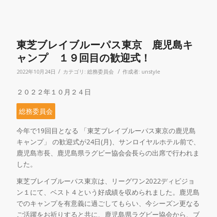
東芝ブレイブルーパス東京 鹿児島キ
ャンプ １９回目の歓迎式！
/
/
2022年10月24日
カテゴリ:
総務委員会
作成者:
unstyle
２０２２年１０月２４日
総務委員会
今年で
19
回目となる 「東芝ブレイブルーパス東京の鹿児島
キャンプ」 の歓迎式が
24
日
(
月
)
、サンロイヤルホテル前で、
鹿児島市長、鹿児島県ラグビー協会会長らの出席で行われま
した。
東芝ブレイブルーパス東京は、リーグワン
2022
ディビジョ
ン１にて、ベスト４という好成績を収められました。鹿児島
でのキャンプを有意義に過ごしてもらい、今シーズン更なる
ご活躍をお祈りすると共に、鹿児島県ラグビー協会から、ブ