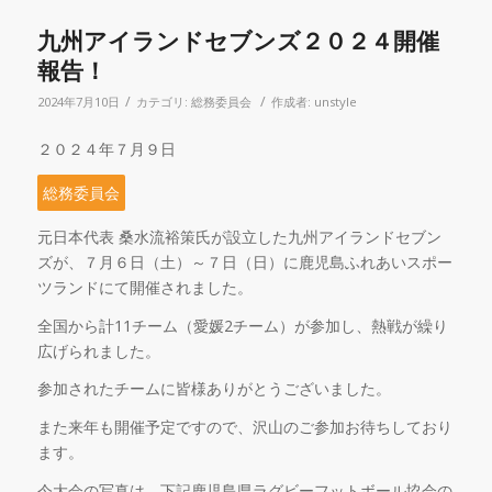
九州アイランドセブンズ２０２４開催
報告！
/
/
2024年7月10日
カテゴリ:
総務委員会
作成者:
unstyle
２０２４年７月９日
総務委員会
元日本代表 桑水流裕策氏が設立した九州アイランドセブン
ズが、７月６日（土）～７日（日）に鹿児島ふれあいスポー
ツランドにて開催されました。
全国から計
11
チーム（愛媛
2
チーム）が参加し、熱戦が繰り
広げられました。
参加されたチームに皆様ありがとうございました。
また来年も開催予定ですので、沢山のご参加お待ちしており
ます。
今大会の写真は、下記鹿児島県ラグビーフットボール協会の