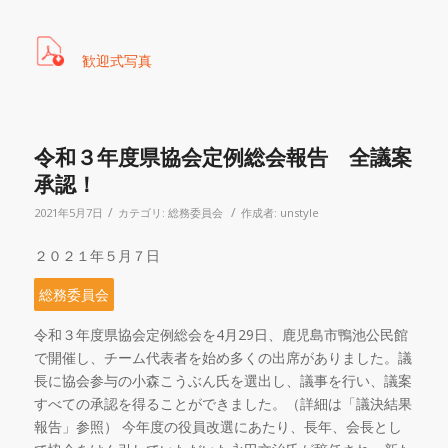
歓迎式写真
令和３年度県協会定例総会報告 全議案
承認！
/
/
2021年5月7日
カテゴリ:
総務委員会
作成者:
unstyle
２０２１年５月７日
総務委員会
令和３年度県協会定例総会を4月29日、鹿児島市鴨池公民館
で開催し、チーム代表者を始め多くの出席がありました。議
長に協会参与の小森こうぶん氏を選出し、議事を行い、議案
すべての承認を得ることができました。（詳細は「議決結果
報告」参照） 今年度の役員改選にあたり、長年、会長とし