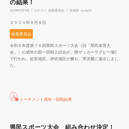
の結果！
/
/
2024年9月9日
カテゴリ:
総務委員会
作成者:
unstyle
２０２４年９月８日
総務委員会
令和６年度第７６回県民スポーツ大会（旧「県民体育大
会」）の成年の部一回戦２試合が、県サッカーラグビー場
C
で行われ、姶良地区、伊佐地区が勝ち、準決勝に進出しまし
た。
トーナメント成年一回戦結果
県民スポーツ大会 組み合わせ決定！