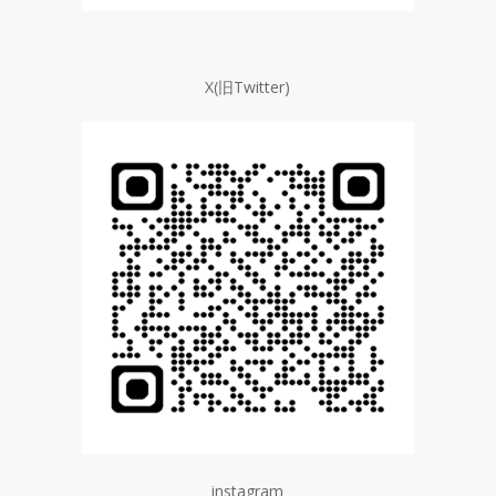
X(
旧
Twitter)
instagram