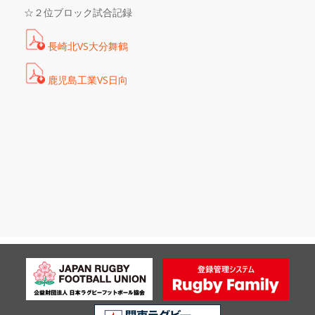
☆２
位ブロック試合記録
長崎北VS大分舞鶴
鹿児島工業VS日向